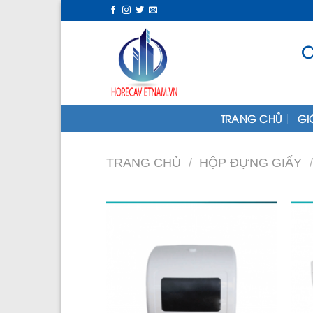
Skip
to
content
C
TRANG CHỦ
GI
TRANG CHỦ
/
HỘP ĐỰNG GIẤY
/