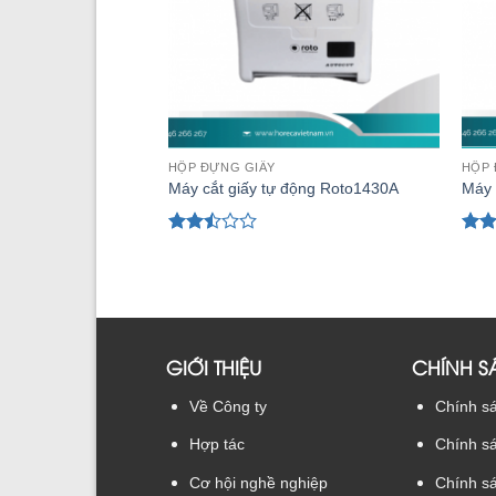
HỘP ĐỰNG GIẤY
HỘP 
Máy cắt giấy tự động Roto1430A
Máy 
Được
Đượ
xếp
xếp
hạng
hạng
2.48
2.50
5 sao
5 sa
GIỚI THIỆU
CHÍNH S
Chính sá
Về Công ty
Chính s
Hợp tác
Chính s
Cơ hội nghề nghiệp