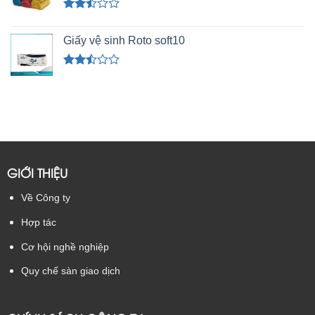
2.50
5 sao
Được
xếp
Giấy vệ sinh Roto soft10
hạng
2.49
5 sao
Được
xếp
hạng
2.50
5 sao
GIỚI THIỆU
Về Công ty
Hợp tác
Cơ hội nghề nghiệp
Quy chế sàn giao dịch