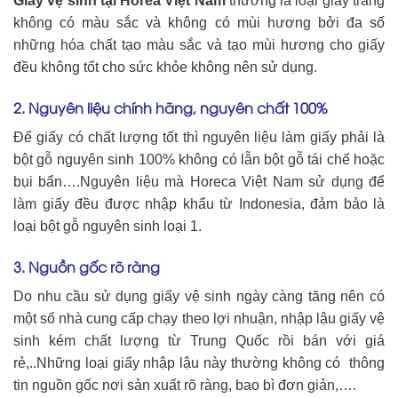
Giấy vệ sinh tại Horea Việt Nam
thường là loại giấy trắng
không có màu sắc và không có mùi hương bởi đa số
những hóa chất tạo màu sắc và tạo mùi hương cho giấy
đều không tốt cho sức khỏe không nên sử dụng.
2. Nguyên liệu chính hãng, nguyên chất 100%
Để giấy có chất lượng tốt thì nguyên liệu làm giấy phải là
bột gỗ nguyên sinh 100% không có lẫn bột gỗ tái chế hoặc
bụi bẩn….Nguyên liệu mà Horeca Việt Nam sử dụng để
làm giấy đều được nhập khẩu từ Indonesia, đảm bảo là
loại bột gỗ nguyên sinh loại 1.
3. Nguồn gốc rõ ràng
Do nhu cầu sử dụng giấy vệ sinh ngày càng tăng nên có
một số nhà cung cấp chạy theo lợi nhuận, nhập lậu giấy vệ
sinh kém chất lượng từ Trung Quốc rồi bán với giá
rẻ,..Những loại giấy nhập lậu này thường không có thông
tin nguồn gốc nơi sản xuất rõ ràng, bao bì đơn giản,….