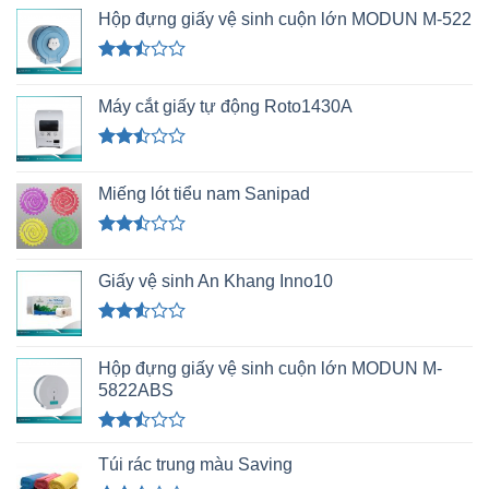
Hộp đựng giấy vệ sinh cuộn lớn MODUN M-522
Được
xếp
Máy cắt giấy tự động Roto1430A
hạng
2.49
5 sao
Được
xếp
Miếng lót tiểu nam Sanipad
hạng
2.48
5 sao
Được
xếp
Giấy vệ sinh An Khang Inno10
hạng
2.49
5 sao
Được
xếp
Hộp đựng giấy vệ sinh cuộn lớn MODUN M-
hạng
2.51
5822ABS
5 sao
Được
xếp
Túi rác trung màu Saving
hạng