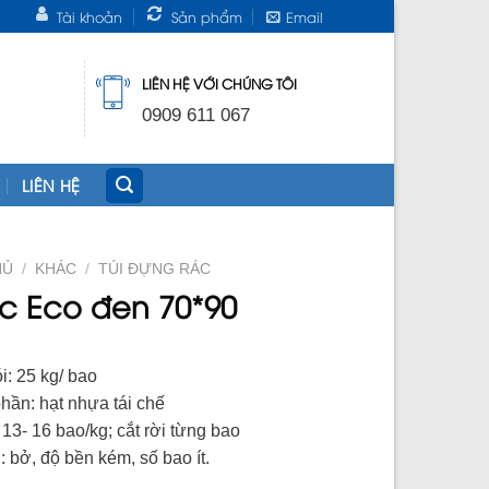
Tài khoản
Sản phẩm
Email
LIÊN HỆ VỚI CHÚNG TÔI
0909 611 067
LIÊN HỆ
HỦ
/
KHÁC
/
TÚI ĐỰNG RÁC
ác Eco đen 70*90
i: 25 kg/ bao
hần: hạt nhựa tái chế
13- 16 bao/kg; cắt rời từng bao
: bở, độ bền kém, số bao ít.