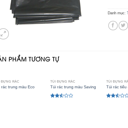
Danh mục:
ẢN PHẨM TƯƠNG TỰ
I ĐỰNG RÁC
TÚI ĐỰNG RÁC
TÚI ĐỰNG R
 rác trung màu Eco
Túi rác trung màu Saving
Túi rác tiểu
Được
Được
xếp
xếp
hạng
hạng
2.49
2.46
5 sao
5 sao