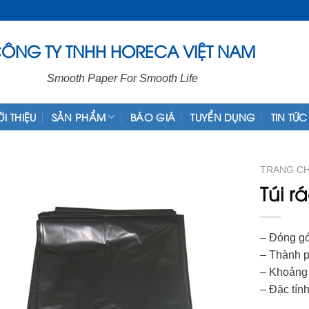
ÔNG TY TNHH HORECA VIỆT NAM
Smooth Paper For Smooth Life
ỚI THIỆU
SẢN PHẨM
BÁO GIÁ
TUYỂN DỤNG
TIN TỨC
TRANG C
Túi r
– Đóng gó
– Thành p
– Khoảng 
– Đặc tính