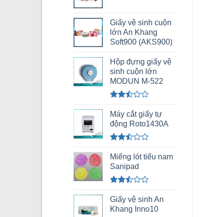
Giấy vệ sinh cuộn
lớn An Khang
Soft900 (AKS900)
Hộp đựng giấy vệ
sinh cuộn lớn
MODUN M-522
Được
xếp
Máy cắt giấy tự
hạng
động Roto1430A
2.49
5 sao
Được
xếp
Miếng lót tiểu nam
hạng
Sanipad
2.48
5 sao
Được
xếp
Giấy vệ sinh An
hạng
Khang Inno10
2.49