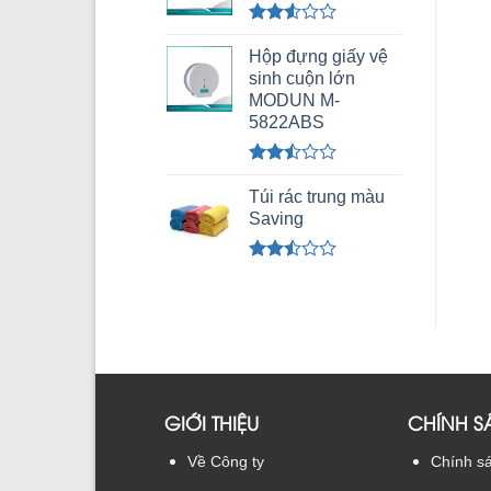
5 sao
Được
xếp
Hộp đựng giấy vệ
hạng
sinh cuộn lớn
2.51
MODUN M-
5 sao
5822ABS
Được
xếp
Túi rác trung màu
hạng
Saving
2.50
5 sao
Được
xếp
hạng
2.49
5 sao
GIỚI THIỆU
CHÍNH S
Chính sá
Về Công ty